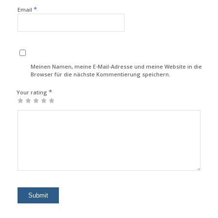
*
Email
Meinen Namen, meine E-Mail-Adresse und meine Website in diesem
Browser für die nächste Kommentierung speichern.
*
Your rating
1
2
3
4
5