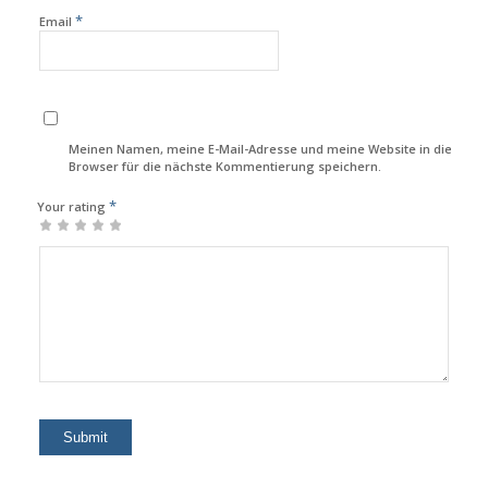
*
Email
Meinen Namen, meine E-Mail-Adresse und meine Website in diesem
Browser für die nächste Kommentierung speichern.
*
Your rating
1
2
3
4
5