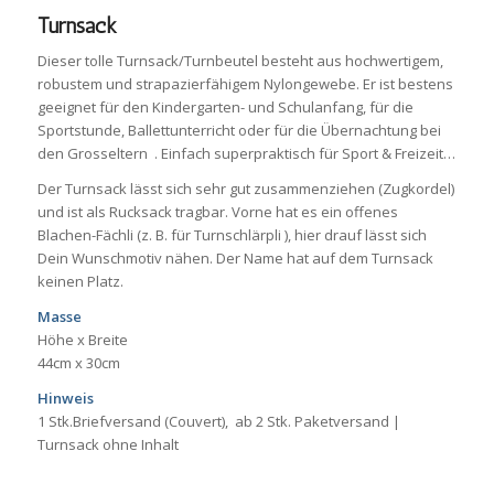
Turnsack
Dieser tolle Turnsack/Turnbeutel besteht aus hochwertigem,
robustem und strapazierfähigem Nylongewebe. Er ist bestens
geeignet für den Kindergarten- und Schulanfang, für die
Sportstunde, Ballettunterricht oder für die Übernachtung bei
den Grosseltern
.
Einfach superpraktisch für Sport & Freizeit…
Der Turnsack lässt sich sehr gut zusammenziehen (Zugkordel)
und ist als Rucksack tragbar. Vorne hat es ein offenes
Blachen-Fächli (z. B. für Turnschlärpli ), hier drauf lässt sich
Dein Wunschmotiv nähen. Der Name hat auf dem Turnsack
keinen Platz.
Masse
Höhe x Breite
44cm x 30cm
Hinweis
1 Stk.Briefversand (Couvert), ab 2 Stk. Paketversand |
Turnsack ohne Inhalt