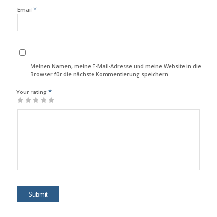
*
Email
Meinen Namen, meine E-Mail-Adresse und meine Website in diesem
Browser für die nächste Kommentierung speichern.
*
Your rating
1
2
3
4
5