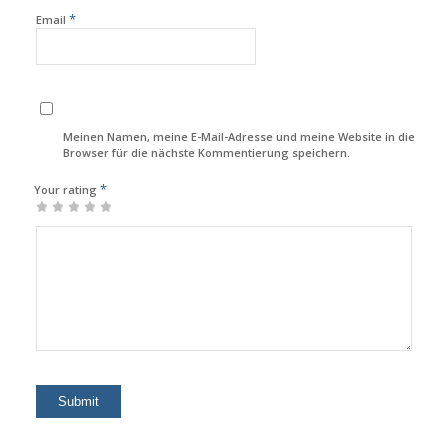
*
Email
Meinen Namen, meine E-Mail-Adresse und meine Website in diesem
Browser für die nächste Kommentierung speichern.
*
Your rating
1
2
3
4
5