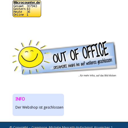
INFO
Der Webshop ist geschlossen
© Copyright – Creamore, M!chèle Mascetti-Hufschmid, Krusächer 1,