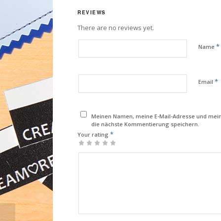
REVIEWS
There are no reviews yet.
*
Name
*
Email
Meinen Namen, meine E-Mail-Adresse und mein
die nächste Kommentierung speichern.
*
Your rating
1
2
3
4
5