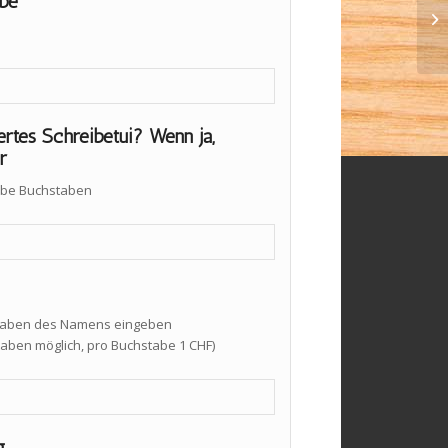
be
iertes Schreibetui? Wenn ja,
r
arbe Buchstaben
taben des Namens eingeben
taben möglich, pro Buchstabe 1 CHF)
g