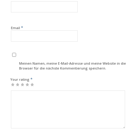
*
Email
Meinen Namen, meine E-Mail-Adresse und meine Website in diesem
Browser für die nächste Kommentierung speichern.
*
Your rating
1
2
3
4
5