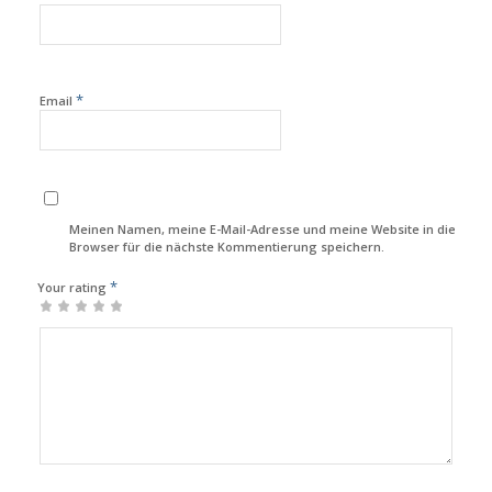
*
Email
Meinen Namen, meine E-Mail-Adresse und meine Website in diesem
Browser für die nächste Kommentierung speichern.
*
Your rating
1
2
3
4
5