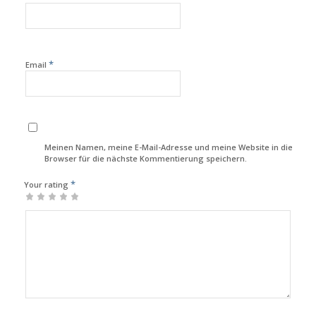
*
Email
Meinen Namen, meine E-Mail-Adresse und meine Website in diesem
Browser für die nächste Kommentierung speichern.
*
Your rating
1
2
3
4
5