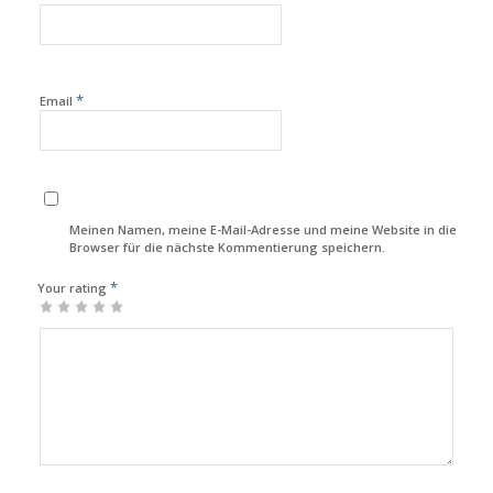
*
Email
Meinen Namen, meine E-Mail-Adresse und meine Website in diesem
Browser für die nächste Kommentierung speichern.
*
Your rating
1
2
3
4
5