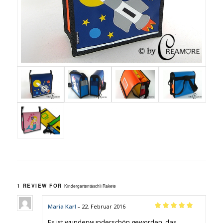
1 REVIEW FOR
Kindergartentäschli Rakete
Maria Karl
22. Februar 2016
–
Rated
5
out of
5
Es ist wunderwunderschön geworden, das