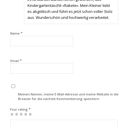
Kindergartentäschli «Rakete». Mein Kleiner liebt
es abgöttisch und führt es jetzt schon voller Stolz
aus. Wunderschön und hochwertig verarbeitet.
*
Name
*
Email
Meinen Namen, meine E-Mail-Adresse und meine Website in diesem
Browser für die nächste Kommentierung speichern.
*
Your rating
1
2
3
4
5