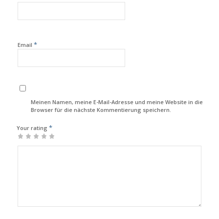
*
Email
Meinen Namen, meine E-Mail-Adresse und meine Website in diesem
Browser für die nächste Kommentierung speichern.
*
Your rating
1
2
3
4
5