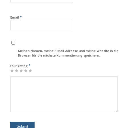
*
Email
Meinen Namen, meine E-Mail-Adresse und meine Website in diesem
Browser für die nächste Kommentierung speichern.
*
Your rating
1
2
3
4
5