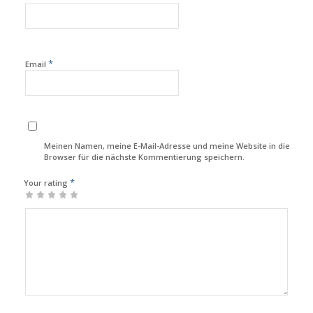
*
Email
Meinen Namen, meine E-Mail-Adresse und meine Website in diesem
Browser für die nächste Kommentierung speichern.
*
Your rating
1
2
3
4
5