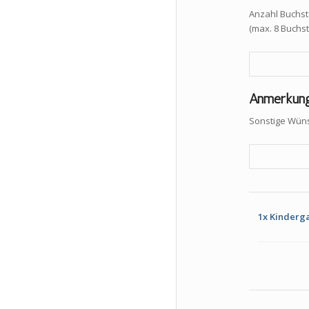
Anzahl Buchs
(max. 8 Buchs
Anmerkun
Sonstige Wüns
1x
Kinderga