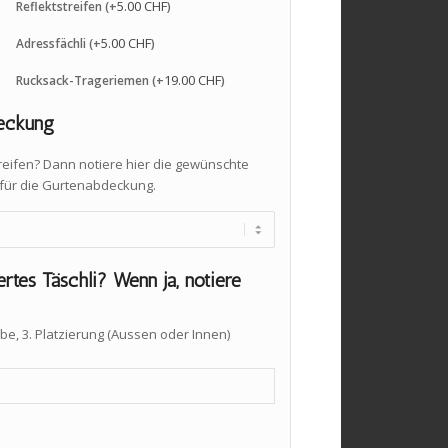
5.00
CHF
Reflektstreifen (+
)
5.00
CHF
Adressfächli (+
)
19.00
CHF
Rucksack-Trageriemen (+
)
eckung
treifen? Dann notiere hier die gewünschte
für die Gurtenabdeckung.
ertes Täschli? Wenn ja, notiere
rbe, 3. Platzierung (Aussen oder Innen)