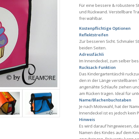
Für eine bessere & robustere St
und Rückwand. Verstellbare Tr
frei wählbar.
Kostenpflichtige Optionen
Reflektstreifen
Zur besseren Sicht. Schmaler St
beiden Seiten.
Adressfächli
Im Innendeckel, zum selber besc
Rucksack-Funktion
Das Kindergartentäschli ruckz
den in der Länge verstellbaren
angenähte Schlaufe ziehen und 
am Rücken tragen. Ideal für unt
Name/Blachenbuchstaben
Je nach Motivwahl, hat der Name
Innendeckel ist es jedoch kein 
Hinweis
Es wird darauf hingewiesen, das
Namen des Kindes auf dem Kinde