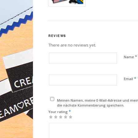
REVIEWS
There are no reviews yet.
*
Name
*
Email
Meinen Namen, meine E-Mail-Adresse und mein
die nächste Kommentierung speichern.
*
Your rating
1
2
3
4
5