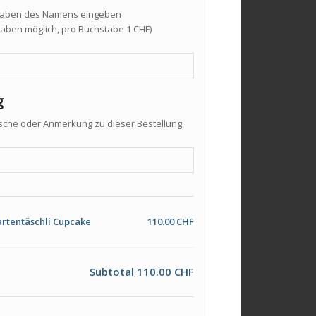
taben des Namens eingeben
taben möglich, pro Buchstabe 1 CHF)
g
che oder Anmerkung zu dieser Bestellung
rtentäschli Cupcake
110.00 CHF
Subtotal
110.00 CHF