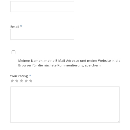
*
Email
Meinen Namen, meine E-Mail-Adresse und meine Website in diesem
Browser für die nächste Kommentierung speichern.
*
Your rating
1
2
3
4
5