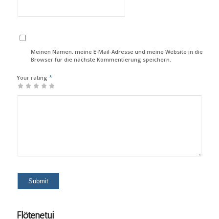
Meinen Namen, meine E-Mail-Adresse und meine Website in diesem
Browser für die nächste Kommentierung speichern.
*
Your rating
1
2
3
4
5
Flötenetui