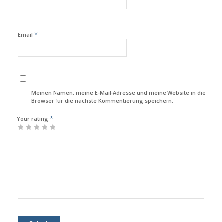
*
Email
Meinen Namen, meine E-Mail-Adresse und meine Website in diesem
Browser für die nächste Kommentierung speichern.
*
Your rating
1
2
3
4
5