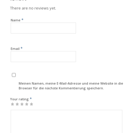
There are no reviews yet.
*
Name
*
Email
Meinen Namen, meine E-Mail-Adresse und meine Website in diesem
Browser für die nächste Kommentierung speichern.
*
Your rating
1
2
3
4
5