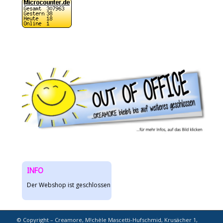
INFO
Der Webshop ist geschlossen
© Copyright – Creamore, M!chèle Mascetti-Hufschmid, Krusächer 1,